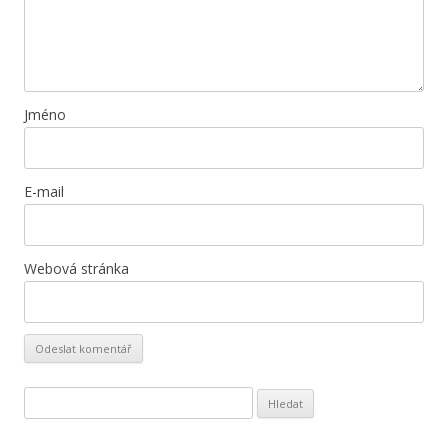
Jméno
E-mail
Webová stránka
V
y
h