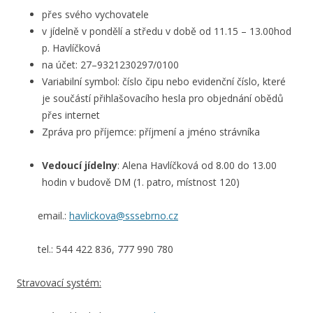
přes svého vychovatele
v jídelně v pondělí a středu v době od 11.15 – 13.00hod
p. Havlíčková
na účet: 27–9321230297/0100
Variabilní symbol: číslo čipu nebo evidenční číslo, které
je součástí přihlašovacího hesla pro objednání obědů
přes internet
Zpráva pro příjemce: příjmení a jméno strávníka
Vedoucí jídelny
: Alena Havlíčková od 8.00 do 13.00
hodin v budově DM (1. patro, místnost 120)
email.:
havlickova@sssebrno.cz
tel.: 544 422 836, 777 990 780
Stravovací systém: