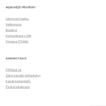
l
NEJNOVĚJŠÍ PŘÍSPĚVKY
e
d
Obnovení webu
á
Velikonoce
v
Bowling
á
Komunikace s DM
n
Výstava TITANIC
í
ADMINISTRACE
Přihlásit se
Zdroj kanálů (příspěvky)
Kanál komentářů
Česká lokalizace